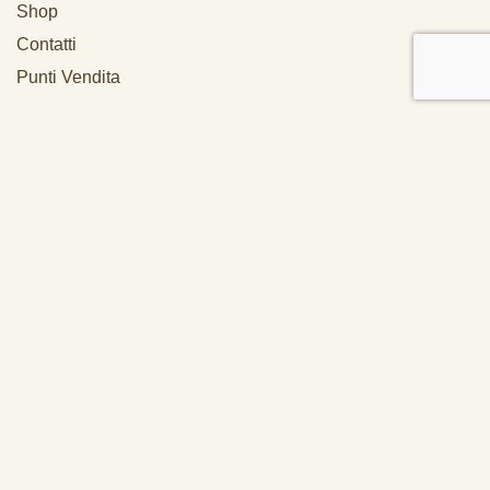
Shop
Contatti
Punti Vendita
Account
Accedi
I Miei Ordini
Carrello
Info
Spedizioni
Pagamenti
Termini Di Recesso
Termini E Condizioni
Privacy & Cookie