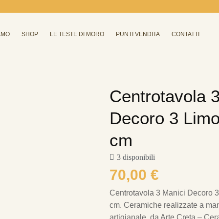
AMO
SHOP
LE TESTE DI MORO
PUNTI VENDITA
CONTATTI
Centrotavola 
Decoro 3 Limo
cm
3 disponibili
70,00
€
Centrotavola 3 Manici Decoro 3
cm.
Ceramiche realizzate a mano
artigianale, da Arte Creta – Cer