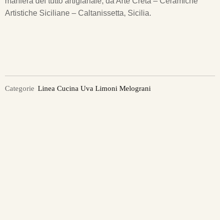
maniera del tutto artigianale, da Arte Creta – Ceramiche
Artistiche Siciliane – Caltanissetta, Sicilia.
Categorie
Linea Cucina Uva Limoni Melograni