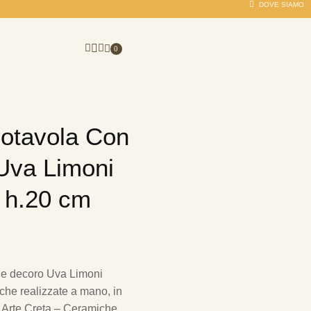
DOVE SIAMO
0
rotavola Con
Uva Limoni
 h.20 cm
de decoro Uva Limoni
he realizzate a mano, in
da Arte Creta – Ceramiche