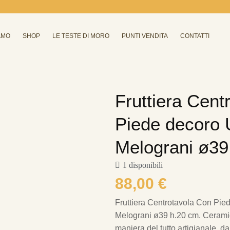
AMO
SHOP
LE TESTE DI MORO
PUNTI VENDITA
CONTATTI
Fruttiera Cent
Piede decoro 
Melograni ø39
1 disponibili
88,00
€
Fruttiera Centrotavola Con Pie
Melograni ø39 h.20 cm.
Ceramic
maniera del tutto artigianale, 