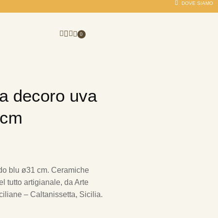
DOVE SIAMO
0
ca decoro uva
 cm
rdo blu ø31 cm.
Ceramiche
 tutto artigianale, da Arte
iliane – Caltanissetta, Sicilia.