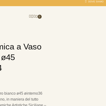
DOVE SIAMO
0
mica a Vaso
 ø45
4
ro bianco ø45 øinterno36
o, in maniera del tutto
amiche Artistiche Siciliane –