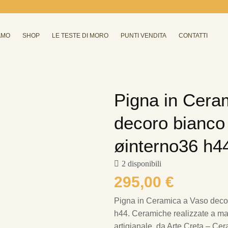
AMO
SHOP
LE TESTE DI MORO
PUNTI VENDITA
CONTATTI
Pigna in Cera
decoro bianco
øinterno36 h4
2 disponibili
295,00
€
Pigna in Ceramica a Vaso deco
h44.
Ceramiche realizzate a man
artigianale, da Arte Creta – Cer