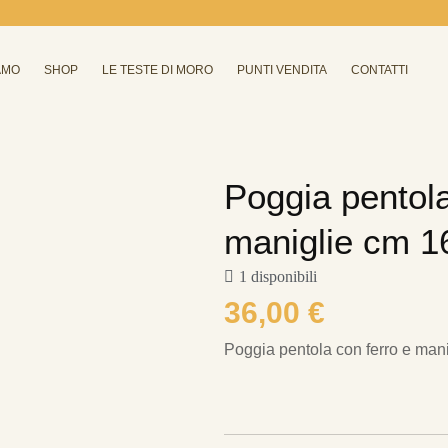
AMO
SHOP
LE TESTE DI MORO
PUNTI VENDITA
CONTATTI
Poggia pentola
maniglie cm 1
1 disponibili
36,00
€
Poggia pentola con ferro e man