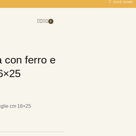
DOVE SIAMO
0
 con ferro e
6×25
iglie cm 16×25