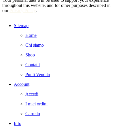
Your personal data will be used to support your experience
throughout this website, and for other purposes described in
our
Privacy Policy
.
Sitemap
Home
Chi siamo
Shop
Contatti
Punti Vendita
Account
Accedi
I miei ordini
Carrello
Info