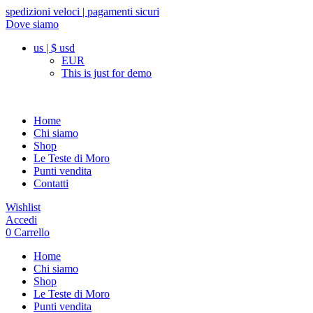
spedizioni veloci | pagamenti sicuri
Dove siamo
us | $ usd
EUR
This is just for demo
Home
Chi siamo
Shop
Le Teste di Moro
Punti vendita
Contatti
Wishlist
Accedi
0
Carrello
Home
Chi siamo
Shop
Le Teste di Moro
Punti vendita