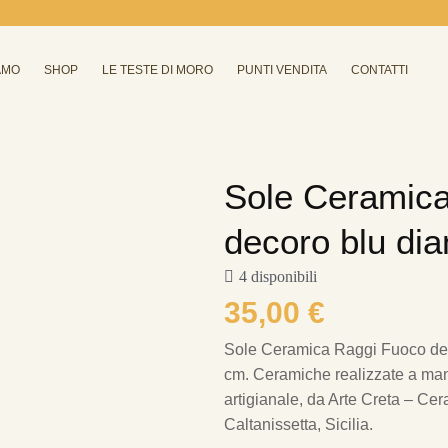
AMO
SHOP
LE TESTE DI MORO
PUNTI VENDITA
CONTATTI
Sole Ceramic
decoro blu di
4 disponibili
35,00
€
Sole Ceramica Raggi Fuoco dec
cm.
Ceramiche realizzate a mano
artigianale, da Arte Creta – Cer
Caltanissetta, Sicilia.