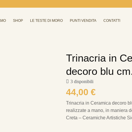
AMO
SHOP
LE TESTE DI MORO
PUNTI VENDITA
CONTATTI
Trinacria in C
decoro blu cm
3 disponibili
44,00
€
Trinacria in Ceramica decoro b
realizzate a mano, in maniera del
Creta – Ceramiche Artistiche Sic