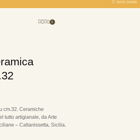
DOVE SIAMO
0
eramica
.32
lu cm.32.
Ceramiche
 tutto artigianale, da Arte
iliane – Caltanissetta, Sicilia.