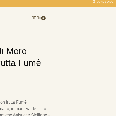
DOVE SIAMO
0
di Moro
rutta Fumè
con frutta Fumè
ano, in maniera del tutto
amiche Artistiche Siciliane –