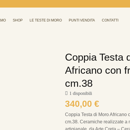
AMO
SHOP
LE TESTE DI MORO
PUNTI VENDITA
CONTATTI
Coppia Testa 
Africano con f
cm.38
1 disponibili
340,00
€
Coppia Testa di Moro Africano 
cm.38.
Ceramiche realizzate a m
artigianale, da Arte Creta – Cer