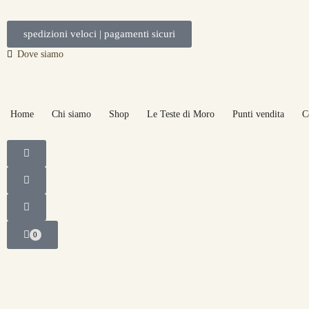
spedizioni veloci | pagamenti sicuri
Dove siamo
Home
Chi siamo
Shop
Le Teste di Moro
Punti vendita
C
0