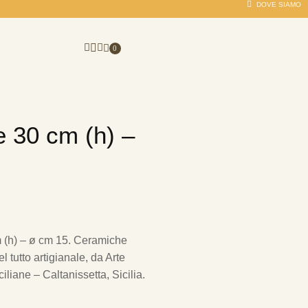
DOVE SIAMO
0
e 30 cm (h) –
m (h) – ø cm 15. Ceramiche
 tutto artigianale, da Arte
iliane – Caltanissetta, Sicilia.