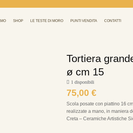
AMO
SHOP
LE TESTE DI MORO
PUNTI VENDITA
CONTATTI
Tortiera grand
ø cm 15
1 disponibili
75,00
€
Scola posate con piattino 16 c
realizzate a mano, in maniera del
Creta – Ceramiche Artistiche Sic