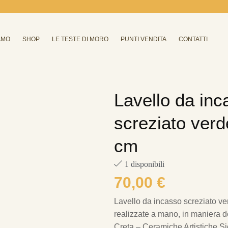
AMO
SHOP
LE TESTE DI MORO
PUNTI VENDITA
CONTATTI
Lavello da inc
screziato verd
cm
1 disponibili
70,00
€
Lavello da incasso screziato v
realizzate a mano, in maniera del
Creta – Ceramiche Artistiche Sic