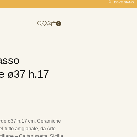
DOVE SIAMO
0
asso
e ø37 h.17
erde ø37 h.17 cm.
Ceramiche
 tutto artigianale, da Arte
iliane – Caltanissetta, Sicilia.