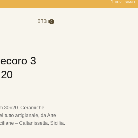
DOVE SIAMO
0
Decoro 3
×20
cm.30×20. Ceramiche
 tutto artigianale, da Arte
iliane – Caltanissetta, Sicilia.