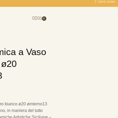
DOVE SIAMO
0
mica a Vaso
 ø20
8
ro bianco ø20 øinterno13
o, in maniera del tutto
amiche Artistiche Siciliane –