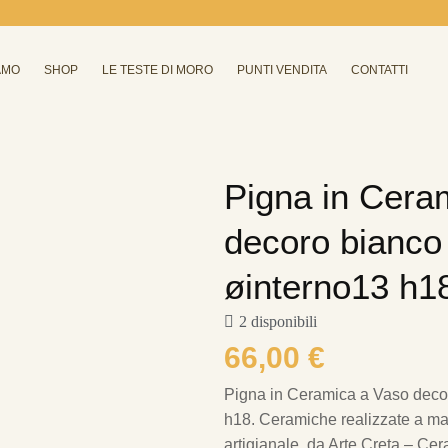
AMO
SHOP
LE TESTE DI MORO
PUNTI VENDITA
CONTATTI
Pigna in Cera
decoro bianco
øinterno13 h1
2 disponibili
66,00
€
Pigna in Ceramica a Vaso deco
h18. Ceramiche realizzate a man
artigianale, da Arte Creta – Cer